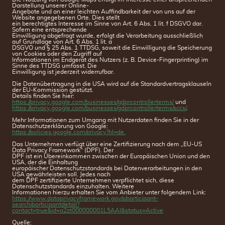
Darstellung unserer Online-
Angebote und an einer leichten Auffindbarkeit der von uns auf der
Website angegebenen Orte. Dies stellt
ein berechtigtes Interesse im Sinne von Art. 6 Abs. 1 lit. f DSGVO dar.
Sofern eine entsprechende
Einwilligung abgefragt wurde, erfolgt die Verarbeitung ausschließlich
auf Grundlage von Art. 6 Abs. 1 lit. a
DSGVO und § 25 Abs. 1 TTDSG, soweit die Einwilligung die Speicherung
von Cookies oder den Zugriff auf
Informationen im Endgerät des Nutzers (z. B. Device-Fingerprinting) im
Sinne des TTDSG umfasst. Die
Einwilligung ist jederzeit widerrufbar.
Die Datenübertragung in die USA wird auf die Standardvertragsklauseln
der EU-Kommission gestützt.
Details finden Sie hier:
https://privacy.google.com/businesses/gdprcontrollerterms/
und
https://privacy.google.com/businesses/gdprcontrollerterms/sccs/
.
Mehr Informationen zum Umgang mit Nutzerdaten finden Sie in der
Datenschutzerklärung von Google:
https://policies.google.com/privacy?hl=de.
Das Unternehmen verfügt über eine Zertifizierung nach dem „EU-US
Data Privacy Framework“ (DPF). Der
DPF ist ein Übereinkommen zwischen der Europäischen Union und den
USA, der die Einhaltung
europäischer Datenschutzstandards bei Datenverarbeitungen in den
USA gewährleisten soll. Jedes nach
dem DPF zertifizierte Unternehmen verpflichtet sich, diese
Datenschutzstandards einzuhalten. Weitere
Informationen hierzu erhalten Sie vom Anbieter unter folgendem Link:
https://www.dataprivacyframework.gov/s/participant-
search/participantdetail?
contact=true&id=a2zt000000001L5AAI&status=Active
Quelle: