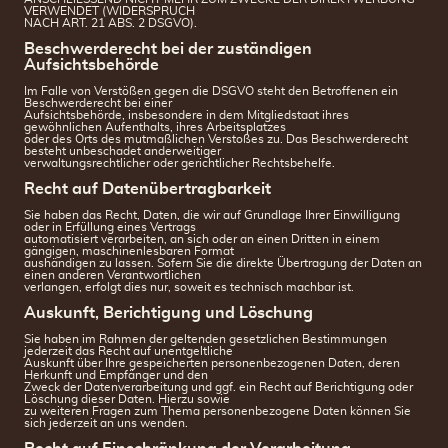
VERWENDET (WIDERSPRUCH
NACH ART. 21 ABS. 2 DSGVO).
Beschwerderecht bei der zuständigen
Aufsichtsbehörde
Im Falle von Verstößen gegen die DSGVO steht den Betroffenen ein
Beschwerderecht bei einer
Aufsichtsbehörde, insbesondere in dem Mitgliedstaat ihres
gewöhnlichen Aufenthalts, ihres Arbeitsplatzes
oder des Orts des mutmaßlichen Verstoßes zu. Das Beschwerderecht
besteht unbeschadet anderweitiger
verwaltungsrechtlicher oder gerichtlicher Rechtsbehelfe.
Recht auf Datenübertragbarkeit
Sie haben das Recht, Daten, die wir auf Grundlage Ihrer Einwilligung
oder in Erfüllung eines Vertrags
automatisiert verarbeiten, an sich oder an einen Dritten in einem
gängigen, maschinenlesbaren Format
aushändigen zu lassen. Sofern Sie die direkte Übertragung der Daten an
einen anderen Verantwortlichen
verlangen, erfolgt dies nur, soweit es technisch machbar ist.
Auskunft, Berichtigung und Löschung
Sie haben im Rahmen der geltenden gesetzlichen Bestimmungen
jederzeit das Recht auf unentgeltliche
Auskunft über Ihre gespeicherten personenbezogenen Daten, deren
Herkunft und Empfänger und den
Zweck der Datenverarbeitung und ggf. ein Recht auf Berichtigung oder
Löschung dieser Daten. Hierzu sowie
zu weiteren Fragen zum Thema personenbezogene Daten können Sie
sich jederzeit an uns wenden.