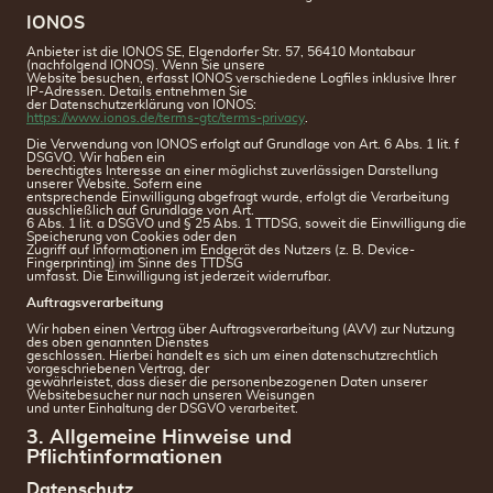
IONOS
Anbieter ist die IONOS SE, Elgendorfer Str. 57, 56410 Montabaur
(nachfolgend IONOS). Wenn Sie unsere
Website besuchen, erfasst IONOS verschiedene Logfiles inklusive Ihrer
IP-Adressen. Details entnehmen Sie
der Datenschutzerklärung von IONOS:
https://www.ionos.de/terms-gtc/terms-privacy
.
Die Verwendung von IONOS erfolgt auf Grundlage von Art. 6 Abs. 1 lit. f
DSGVO. Wir haben ein
berechtigtes Interesse an einer möglichst zuverlässigen Darstellung
unserer Website. Sofern eine
entsprechende Einwilligung abgefragt wurde, erfolgt die Verarbeitung
ausschließlich auf Grundlage von Art.
6 Abs. 1 lit. a DSGVO und § 25 Abs. 1 TTDSG, soweit die Einwilligung die
Speicherung von Cookies oder den
Zugriff auf Informationen im Endgerät des Nutzers (z. B. Device-
Fingerprinting) im Sinne des TTDSG
umfasst. Die Einwilligung ist jederzeit widerrufbar.
Auftragsverarbeitung
Wir haben einen Vertrag über Auftragsverarbeitung (AVV) zur Nutzung
des oben genannten Dienstes
geschlossen. Hierbei handelt es sich um einen datenschutzrechtlich
vorgeschriebenen Vertrag, der
gewährleistet, dass dieser die personenbezogenen Daten unserer
Websitebesucher nur nach unseren Weisungen
und unter Einhaltung der DSGVO verarbeitet.
3. Allgemeine Hinweise und
Pflichtinformationen
Datenschutz