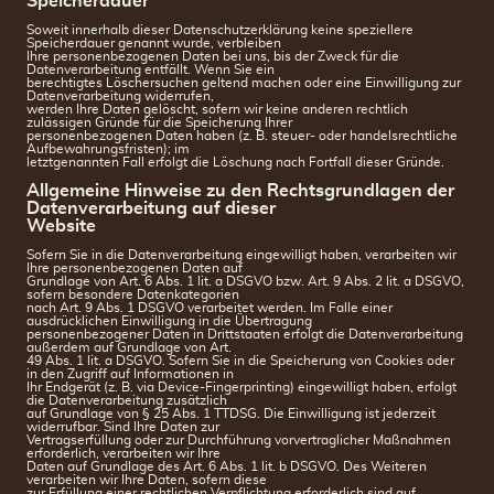
Speicherdauer
Soweit innerhalb dieser Datenschutzerklärung keine speziellere
Speicherdauer genannt wurde, verbleiben
Ihre personenbezogenen Daten bei uns, bis der Zweck für die
Datenverarbeitung entfällt. Wenn Sie ein
berechtigtes Löschersuchen geltend machen oder eine Einwilligung zur
Datenverarbeitung widerrufen,
werden Ihre Daten gelöscht, sofern wir keine anderen rechtlich
zulässigen Gründe für die Speicherung Ihrer
personenbezogenen Daten haben (z. B. steuer- oder handelsrechtliche
Aufbewahrungsfristen); im
letztgenannten Fall erfolgt die Löschung nach Fortfall dieser Gründe.
Allgemeine Hinweise zu den Rechtsgrundlagen der
Datenverarbeitung auf dieser
Website
Sofern Sie in die Datenverarbeitung eingewilligt haben, verarbeiten wir
Ihre personenbezogenen Daten auf
Grundlage von Art. 6 Abs. 1 lit. a DSGVO bzw. Art. 9 Abs. 2 lit. a DSGVO,
sofern besondere Datenkategorien
nach Art. 9 Abs. 1 DSGVO verarbeitet werden. Im Falle einer
ausdrücklichen Einwilligung in die Übertragung
personenbezogener Daten in Drittstaaten erfolgt die Datenverarbeitung
außerdem auf Grundlage von Art.
49 Abs. 1 lit. a DSGVO. Sofern Sie in die Speicherung von Cookies oder
in den Zugriff auf Informationen in
Ihr Endgerät (z. B. via Device-Fingerprinting) eingewilligt haben, erfolgt
die Datenverarbeitung zusätzlich
auf Grundlage von § 25 Abs. 1 TTDSG. Die Einwilligung ist jederzeit
widerrufbar. Sind Ihre Daten zur
Vertragserfüllung oder zur Durchführung vorvertraglicher Maßnahmen
erforderlich, verarbeiten wir Ihre
Daten auf Grundlage des Art. 6 Abs. 1 lit. b DSGVO. Des Weiteren
verarbeiten wir Ihre Daten, sofern diese
zur Erfüllung einer rechtlichen Verpflichtung erforderlich sind auf