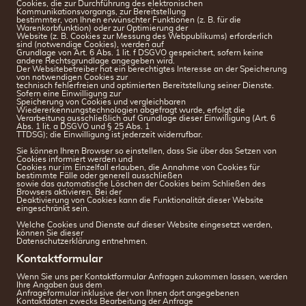
Cookies, die zur Durchführung des elektronischen
Kommunikationsvorgangs, zur Bereitstellung
bestimmter, von Ihnen erwünschter Funktionen (z. B. für die
Warenkorbfunktion) oder zur Optimierung der
Website (z. B. Cookies zur Messung des Webpublikums) erforderlich
sind (notwendige Cookies), werden auf
Grundlage von Art. 6 Abs. 1 lit. f DSGVO gespeichert, sofern keine
andere Rechtsgrundlage angegeben wird.
Der Websitebetreiber hat ein berechtigtes Interesse an der Speicherung
von notwendigen Cookies zur
technisch fehlerfreien und optimierten Bereitstellung seiner Dienste.
Sofern eine Einwilligung zur
Speicherung von Cookies und vergleichbaren
Wiedererkennungstechnologien abgefragt wurde, erfolgt die
Verarbeitung ausschließlich auf Grundlage dieser Einwilligung (Art. 6
Abs. 1 lit. a DSGVO und § 25 Abs. 1
TTDSG); die Einwilligung ist jederzeit widerrufbar.
Sie können Ihren Browser so einstellen, dass Sie über das Setzen von
Cookies informiert werden und
Cookies nur im Einzelfall erlauben, die Annahme von Cookies für
bestimmte Fälle oder generell ausschließen
sowie das automatische Löschen der Cookies beim Schließen des
Browsers aktivieren. Bei der
Deaktivierung von Cookies kann die Funktionalität dieser Website
eingeschränkt sein.
Welche Cookies und Dienste auf dieser Website eingesetzt werden,
können Sie dieser
Datenschutzerklärung entnehmen.
Kontaktformular
Wenn Sie uns per Kontaktformular Anfragen zukommen lassen, werden
Ihre Angaben aus dem
Anfrageformular inklusive der von Ihnen dort angegebenen
Kontaktdaten zwecks Bearbeitung der Anfrage