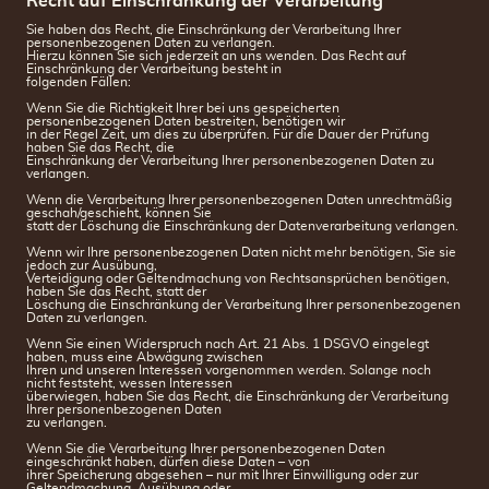
Recht auf Einschränkung der Verarbeitung
Sie haben das Recht, die Einschränkung der Verarbeitung Ihrer
personenbezogenen Daten zu verlangen.
Hierzu können Sie sich jederzeit an uns wenden. Das Recht auf
Einschränkung der Verarbeitung besteht in
folgenden Fällen:
Wenn Sie die Richtigkeit Ihrer bei uns gespeicherten
personenbezogenen Daten bestreiten, benötigen wir
in der Regel Zeit, um dies zu überprüfen. Für die Dauer der Prüfung
haben Sie das Recht, die
Einschränkung der Verarbeitung Ihrer personenbezogenen Daten zu
verlangen.
Wenn die Verarbeitung Ihrer personenbezogenen Daten unrechtmäßig
geschah/geschieht, können Sie
statt der Löschung die Einschränkung der Datenverarbeitung verlangen.
Wenn wir Ihre personenbezogenen Daten nicht mehr benötigen, Sie sie
jedoch zur Ausübung,
Verteidigung oder Geltendmachung von Rechtsansprüchen benötigen,
haben Sie das Recht, statt der
Löschung die Einschränkung der Verarbeitung Ihrer personenbezogenen
Daten zu verlangen.
Wenn Sie einen Widerspruch nach Art. 21 Abs. 1 DSGVO eingelegt
haben, muss eine Abwägung zwischen
Ihren und unseren Interessen vorgenommen werden. Solange noch
nicht feststeht, wessen Interessen
überwiegen, haben Sie das Recht, die Einschränkung der Verarbeitung
Ihrer personenbezogenen Daten
zu verlangen.
Wenn Sie die Verarbeitung Ihrer personenbezogenen Daten
eingeschränkt haben, dürfen diese Daten – von
ihrer Speicherung abgesehen – nur mit Ihrer Einwilligung oder zur
Geltendmachung, Ausübung oder