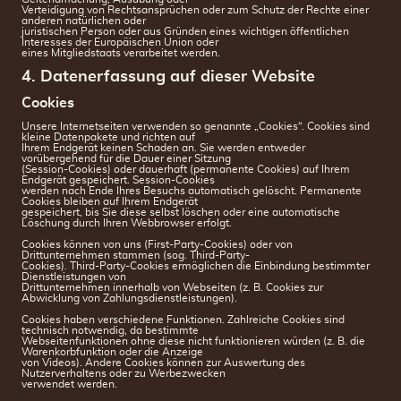
Verteidigung von Rechtsansprüchen oder zum Schutz der Rechte einer
anderen natürlichen oder
juristischen Person oder aus Gründen eines wichtigen öffentlichen
Interesses der Europäischen Union oder
eines Mitgliedstaats verarbeitet werden.
4. Datenerfassung auf dieser Website
Cookies
Unsere Internetseiten verwenden so genannte „Cookies“. Cookies sind
kleine Datenpakete und richten auf
Ihrem Endgerät keinen Schaden an. Sie werden entweder
vorübergehend für die Dauer einer Sitzung
(Session-Cookies) oder dauerhaft (permanente Cookies) auf Ihrem
Endgerät gespeichert. Session-Cookies
werden nach Ende Ihres Besuchs automatisch gelöscht. Permanente
Cookies bleiben auf Ihrem Endgerät
gespeichert, bis Sie diese selbst löschen oder eine automatische
Löschung durch Ihren Webbrowser erfolgt.
Cookies können von uns (First-Party-Cookies) oder von
Drittunternehmen stammen (sog. Third-Party-
Cookies). Third-Party-Cookies ermöglichen die Einbindung bestimmter
Dienstleistungen von
Drittunternehmen innerhalb von Webseiten (z. B. Cookies zur
Abwicklung von Zahlungsdienstleistungen).
Cookies haben verschiedene Funktionen. Zahlreiche Cookies sind
technisch notwendig, da bestimmte
Webseitenfunktionen ohne diese nicht funktionieren würden (z. B. die
Warenkorbfunktion oder die Anzeige
von Videos). Andere Cookies können zur Auswertung des
Nutzerverhaltens oder zu Werbezwecken
verwendet werden.