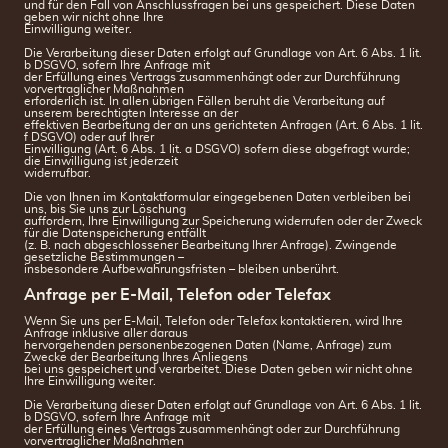
und für den Fall von Anschlussfragen bei uns gespeichert. Diese Daten
geben wir nicht ohne Ihre
Einwilligung weiter.
Die Verarbeitung dieser Daten erfolgt auf Grundlage von Art. 6 Abs. 1 lit.
b DSGVO, sofern Ihre Anfrage mit
der Erfüllung eines Vertrags zusammenhängt oder zur Durchführung
vorvertraglicher Maßnahmen
erforderlich ist. In allen übrigen Fällen beruht die Verarbeitung auf
unserem berechtigten Interesse an der
effektiven Bearbeitung der an uns gerichteten Anfragen (Art. 6 Abs. 1 lit.
f DSGVO) oder auf Ihrer
Einwilligung (Art. 6 Abs. 1 lit. a DSGVO) sofern diese abgefragt wurde;
die Einwilligung ist jederzeit
widerrufbar.
Die von Ihnen im Kontaktformular eingegebenen Daten verbleiben bei
uns, bis Sie uns zur Löschung
auffordern, Ihre Einwilligung zur Speicherung widerrufen oder der Zweck
für die Datenspeicherung entfällt
(z. B. nach abgeschlossener Bearbeitung Ihrer Anfrage). Zwingende
gesetzliche Bestimmungen –
insbesondere Aufbewahrungsfristen – bleiben unberührt.
Anfrage per E-Mail, Telefon oder Telefax
Wenn Sie uns per E-Mail, Telefon oder Telefax kontaktieren, wird Ihre
Anfrage inklusive aller daraus
hervorgehenden personenbezogenen Daten (Name, Anfrage) zum
Zwecke der Bearbeitung Ihres Anliegens
bei uns gespeichert und verarbeitet. Diese Daten geben wir nicht ohne
Ihre Einwilligung weiter.
Die Verarbeitung dieser Daten erfolgt auf Grundlage von Art. 6 Abs. 1 lit.
b DSGVO, sofern Ihre Anfrage mit
der Erfüllung eines Vertrags zusammenhängt oder zur Durchführung
vorvertraglicher Maßnahmen