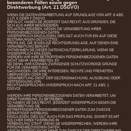
besonderen Fällen sowie gegen
Direktwerbung (Art. 21 DSGVO)
WENN DIE DATENVERARBEITUNG AUF GRUNDLAGE VON ART. 6 ABS.
1 LIT. E ODER F DSGVO
ERFOLGT, HABEN SIE JEDERZEIT DAS RECHT, AUS GRÜNDEN, DIE
SICH AUS IHRER BESONDEREN
SITUATION ERGEBEN, GEGEN DIE VERARBEITUNG IHRER
PERSONENBEZOGENEN DATEN
WIDERSPRUCH EINZULEGEN; DIES GILT AUCH FÜR EIN AUF DIESE
BESTIMMUNGEN GESTÜTZTES
PROFILING. DIE JEWEILIGE RECHTSGRUNDLAGE, AUF DENEN EINE
VERARBEITUNG BERUHT,
ENTNEHMEN SIE DIESER DATENSCHUTZERKLÄRUNG. WENN SIE
WIDERSPRUCH EINLEGEN,
WERDEN WIR IHRE BETROFFENEN PERSONENBEZOGENEN DATEN
NICHT MEHR VERARBEITEN, ES
SEI DENN, WIR KÖNNEN ZWINGENDE SCHUTZWÜRDIGE GRÜNDE
FÜR DIE VERARBEITUNG
NACHWEISEN, DIE IHRE INTERESSEN, RECHTE UND FREIHEITEN
ÜBERWIEGEN ODER DIE
VERARBEITUNG DIENT DER GELTENDMACHUNG, AUSÜBUNG ODER
VERTEIDIGUNG VON
RECHTSANSPRÜCHEN (WIDERSPRUCH NACH ART. 21 ABS. 1
DSGVO).
WERDEN IHRE PERSONENBEZOGENEN DATEN VERARBEITET, UM
DIREKTWERBUNG ZU BETREIBEN,
SO HABEN SIE DAS RECHT, JEDERZEIT WIDERSPRUCH GEGEN DIE
VERARBEITUNG SIE
BETREFFENDER PERSONENBEZOGENER DATEN ZUM ZWECKE
DERARTIGER WERBUNG
EINZULEGEN; DIES GILT AUCH FÜR DAS PROFILING, SOWEIT ES MIT
SOLCHER DIREKTWERBUNG IN
VERBINDUNG STEHT. WENN SIE WIDERSPRECHEN, WERDEN IHRE
PERSONENBEZOGENEN DATEN
ANSCHLIESSEND NICHT MEHR ZUM ZWECKE DER DIREKTWERBUNG