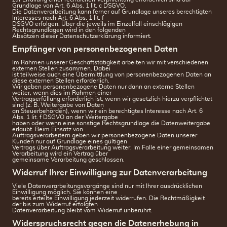
Grundlage von Art. 6 Abs. 1 lit. c DSGVO.
Die Datenverarbeitung kann ferner auf Grundlage unseres berechtigten
Interesses nach Art. 6 Abs. 1 lit. f
DSGVO erfolgen. Über die jeweils im Einzelfall einschlägigen
Rechtsgrundlagen wird in den folgenden
Absätzen dieser Datenschutzerklärung informiert.
Empfänger von personenbezogenen Daten
Im Rahmen unserer Geschäftstätigkeit arbeiten wir mit verschiedenen
externen Stellen zusammen. Dabei
ist teilweise auch eine Übermittlung von personenbezogenen Daten an
diese externen Stellen erforderlich.
Wir geben personenbezogene Daten nur dann an externe Stellen
weiter, wenn dies im Rahmen einer
Vertragserfüllung erforderlich ist, wenn wir gesetzlich hierzu verpflichtet
sind (z. B. Weitergabe von Daten
an Steuerbehörden), wenn wir ein berechtigtes Interesse nach Art. 6
Abs. 1 lit. f DSGVO an der Weitergabe
haben oder wenn eine sonstige Rechtsgrundlage die Datenweitergabe
erlaubt. Beim Einsatz von
Auftragsverarbeitern geben wir personenbezogene Daten unserer
Kunden nur auf Grundlage eines gültigen
Vertrags über Auftragsverarbeitung weiter. Im Falle einer gemeinsamen
Verarbeitung wird ein Vertrag über
gemeinsame Verarbeitung geschlossen.
Widerruf Ihrer Einwilligung zur Datenverarbeitung
Viele Datenverarbeitungsvorgänge sind nur mit Ihrer ausdrücklichen
Einwilligung möglich. Sie können eine
bereits erteilte Einwilligung jederzeit widerrufen. Die Rechtmäßigkeit
der bis zum Widerruf erfolgten
Datenverarbeitung bleibt vom Widerruf unberührt.
Widerspruchsrecht gegen die Datenerhebung in