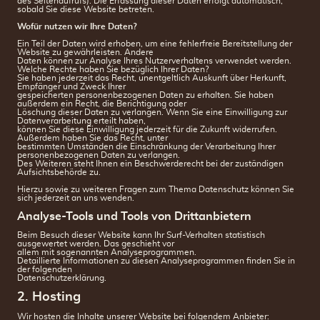
des Seitenaufrufs). Die Erfassung dieser Daten erfolgt automatisch,
sobald Sie diese Website betreten.
Wofür nutzen wir Ihre Daten?
Ein Teil der Daten wird erhoben, um eine fehlerfreie Bereitstellung der
Website zu gewährleisten. Andere
Daten können zur Analyse Ihres Nutzerverhaltens verwendet werden.
Welche Rechte haben Sie bezüglich Ihrer Daten?
Sie haben jederzeit das Recht, unentgeltlich Auskunft über Herkunft,
Empfänger und Zweck Ihrer
gespeicherten personenbezogenen Daten zu erhalten. Sie haben
außerdem ein Recht, die Berichtigung oder
Löschung dieser Daten zu verlangen. Wenn Sie eine Einwilligung zur
Datenverarbeitung erteilt haben,
können Sie diese Einwilligung jederzeit für die Zukunft widerrufen.
Außerdem haben Sie das Recht, unter
bestimmten Umständen die Einschränkung der Verarbeitung Ihrer
personenbezogenen Daten zu verlangen.
Des Weiteren steht Ihnen ein Beschwerderecht bei der zuständigen
Aufsichtsbehörde zu.
Hierzu sowie zu weiteren Fragen zum Thema Datenschutz können Sie
sich jederzeit an uns wenden.
Analyse-Tools und Tools von Drittanbietern
Beim Besuch dieser Website kann Ihr Surf-Verhalten statistisch
ausgewertet werden. Das geschieht vor
allem mit sogenannten Analyseprogrammen.
Detaillierte Informationen zu diesen Analyseprogrammen finden Sie in
der folgenden
Datenschutzerklärung.
2. Hosting
Wir hosten die Inhalte unserer Website bei folgendem Anbieter: