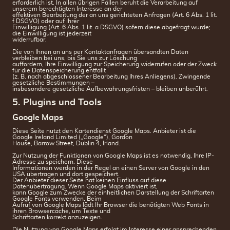
erforderlich ist. In allen übrigen Fällen beruht die Verarbeitung auf
unserem berechtigten Interesse an der
effektiven Bearbeitung der an uns gerichteten Anfragen (Art. 6 Abs. 1 lit.
f DSGVO) oder auf Ihrer
Einwilligung (Art. 6 Abs. 1 lit. a DSGVO) sofern diese abgefragt wurde;
die Einwilligung ist jederzeit
widerrufbar.
Die von Ihnen an uns per Kontaktanfragen übersandten Daten
verbleiben bei uns, bis Sie uns zur Löschung
auffordern, Ihre Einwilligung zur Speicherung widerrufen oder der Zweck
für die Datenspeicherung entfällt
(z. B. nach abgeschlossener Bearbeitung Ihres Anliegens). Zwingende
gesetzliche Bestimmungen –
insbesondere gesetzliche Aufbewahrungsfristen – bleiben unberührt.
5. Plugins und Tools
Google Maps
Diese Seite nutzt den Kartendienst Google Maps. Anbieter ist die
Google Ireland Limited („Google“), Gordon
House, Barrow Street, Dublin 4, Irland.
Zur Nutzung der Funktionen von Google Maps ist es notwendig, Ihre IP-
Adresse zu speichern. Diese
Informationen werden in der Regel an einen Server von Google in den
USA übertragen und dort gespeichert.
Der Anbieter dieser Seite hat keinen Einfluss auf diese
Datenübertragung. Wenn Google Maps aktiviert ist,
kann Google zum Zwecke der einheitlichen Darstellung der Schriftarten
Google Fonts verwenden. Beim
Aufruf von Google Maps lädt Ihr Browser die benötigten Web Fonts in
ihren Browsercache, um Texte und
Schriftarten korrekt anzuzeigen.
Die Nutzung von Google Maps erfolgt im Interesse einer ansprechenden